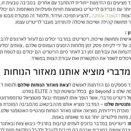
 מציעים גם הזדמנות ייחודית להתחבר עם אחרים. בסביבה טבעית זו, 
ותר עם חבריהם לריטריט באמצעות חוויות ופעילויות משותפות. הם יכולי
צוות
הקשבה עמוקה
, להציע תמיכה ועידוד, וללמוד זה מנקודת מבטו של 
ור תחושת קהילה ושייכות שיכולה להתרחב מעבר לריטריט עצמו.
 :
ישית ותחושת שייכות, ריטריטים במדבר יכולים גם לעזור לארגונים להב
 על ידי לקיחת פסק זמן מלוחות הזמנים העמוסים שלהם , צוותים יכולי
הנחות את עבודתם זמן רב לאחר סיום הריטריט. הם יכולים גם לטפח תר
יכולים לשפר את התקשורת ואת עבודת הצוות במשרד.
מדברי מוציא אותנו מאזור הנוחות
ר מספקים גם הזדמנות לאנשים ל
צאת מאזור הנוחות שלהם
ולנסות דב
ובשיטת קוד ה ELITE בפרט.
ל ריטריט מדברי, אשר הופך אותו לעוצמתי ובעל פוטנציאל טרנספורמטיב
תנטיות שלנו
– המדבר מוציא אותנו מההביטאט, מהסביבה המוכרת שלנ
וכרת וידידותית, מוציאה אותנו מאזור הנוחות ומהטייס האוטומטי שלנו.
 פחות פילטרים. יותר נטו מי שאנחנו באמת.
ת
: ריטריטים במדבר כרוכים לעתים קרובות בתרגילי גיבוש צוות ובאתגרי
הצבת אנשים במצבים שבהם הם חייבים להוביל ולקבל החלטות תחת לחץ