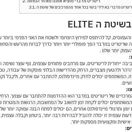
ריטריט מדברי מוציא אותנו מאזור הנוחות
יטת ה ELITE
והעמוסים, קל להיתפס למירוץ היומיומי ולשכוח את האני הפנימי ביותר 
ה שריטריט במדבר הפך פופולרי יותר ויותר כדרך לברוח מהרעש והסחות 
מוק יותר שלנו .
:
בה ייחודית לריטריטים, עם מרחבים פתוחים עצומים, נוף עוצר נשימה וש
הר ולהטעין מצברים, הרחק מהדרישות הבלתי פוסקות של עבודה, טכנו
ו, המשתתפים יכולים לחזק מיינדפולנס, להתחבר עם אחרים, ולקבל נק
עיים.
ו:
המרכזיים של ריטריטים במדבר הוא ההזדמנות להתחבר עם עצמך. הרח
, המשתתפים יכולים לקחת זמן לחשוב על המחשבות, הרגשות והמטרות 
יומן ותרגולי מיינדפולנס אחרים, הם יכולים לפתח הבנה עמוקה יותר של
עות עצמית זו יכולה להוביל לבהירות רבה יותר, ביטחון וקבלה עצמית, 
אישיות ומקצועיות מספקות יותר.
ם: