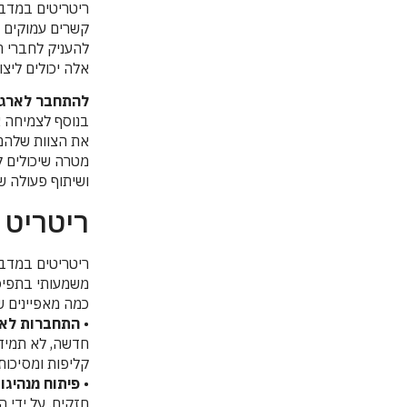
ריטריטים במדבר
קשרים עמוקים י
להעניק לחברי ה
אלה יכולים ליצ
להתחבר לארגון
בנוסף לצמיחה א
את הצוות שלהם.
מטרה שיכולים ל
ושיתוף פעולה ש
ריטריט 
ריטריטים במדב
משמעותי בתפיסה שלנו ב go beyond בכלל 
כמה מאפיינים ש
•
התחברות לאו
חדשה, לא תמיד מ
קליפות ומסיכות,
•
פיתוח
מנהיגו
חזקים. על ידי 