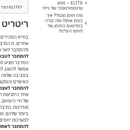
ELITE – מסע
כיצד ריטריט מדברי בא לידי ביטוי בכל אחד מהמרכיבים של שיטת ה ELITE?
טרנספורמטיבי של גילוי
מהו חוסן מנטלי? איך
ריטריט בש
בונים אותו? ומה קורה
בסדנאות החוסן של
לוחמי הימ"מ?
בחיינו המהירים 
אחרים. זו הסיב
ולהתחבר לאני הע
להתחבר לטבע
המדבר מציע סבי
אפשר להאט, להר
בסביבה שלווה ז
האישיים והמקצו
להתחבר לעצמנ
אחד היתרונות 
של חיי היומיום
מודרכות, כתיבת 
ביותר שלהם. מוד
למערכות יחסים 
להתחבר לאחרי