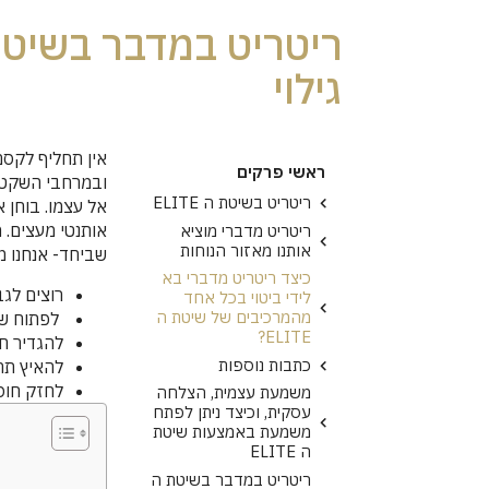
גילוי
אין תחליף לקסם
ראשי פרקים
ובמרחבי השקט- 
ריטריט בשיטת ה ELITE
אל עצמו. בוחן 
אותנטי מעצים. 
ריטריט מדברי מוציא
אותנו מאזור הנוחות
שביחד- אנחנו מ
כיצד ריטריט מדברי בא
רוצים לג
לידי ביטוי בכל אחד
מהמרכיבים של שיטת ה
לפתוח שנ
ELITE?
להגדיר חזו
כתבות נוספות
להאיץ תה
לחזק חוסן
משמעת עצמית, הצלחה
עסקית, וכיצד ניתן לפתח
משמעת באמצעות שיטת
ה ELITE
ריטריט במדבר בשיטת ה