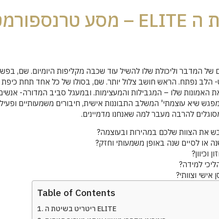
ריטריט במדבר בשיטת ה ELITE – מסע טר
 של המדבר וליכולת שלו להשיל עוד שכבה מקליפות היומיום. שם, בפש
הלב נפתח. הראש חושב צלול יותר. שם, בסולו של כל אחד תחת כיפת 
את האמונות שלו – המגבילות והמעצימות. ובמעגל סביב המדורה- אנש
מפגש שיא עוצמתי' המשלב התבוננות אישית, חיבורים משמעותיים ופעיל
סוגלים להרבה מעבר למה שאנחנו מדמיינים.
בש את הצוות שלכם במהירות ובעוצמה?
ה או לסיים שנה באופן משמעותי וחזק?
ן וכיוון?
ליכי למידה?
 אישי וצוותי?
Table of Contents
ריטריט בשיטת ה ELITE