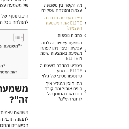
מה הקשר בין משמעת
של משמעת עצמית
עצמית והצלחה עסקית?
היבט נוסף של מ
כיצד מעצימה תכנית ה
להצלחה בכל תח
ELITE את המשמעת
העצמית?
כתבות נוספות
משמעת עצמית, הצלחה
משמעת עצמית- " או שיש לך את זה או שאין לך את זה"?
עסקית, וכיצד ניתן לפתח
משמעת באמצעות שיטת
ה ELITE
ריטריט במדבר בשיטת ה
מה הקשר בין משמעת עצמית והצלחה עסקית?
ELITE – מסע
כיצד מעצימה תכנית ה ELITE את המשמעת העצמית?
טרנספורמטיבי של גילוי
מהו חוסן מנטלי? איך
משמעת ע
בונים אותו? ומה קורה
בסדנאות החוסן של
זה"?
לוחמי הימ"מ?
משמעת עצמית הי
הכישורים והתכו