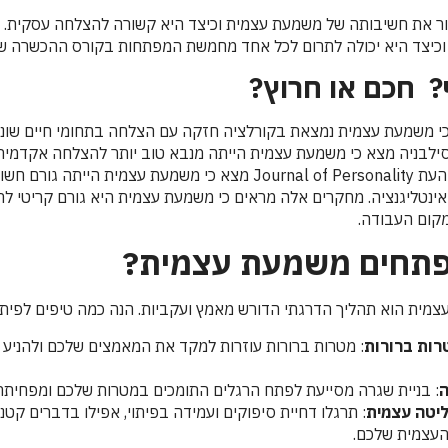
ר את חשיבותה של משמעת עצמית וכיצד היא קשורה להצלחה עסקית. נ
יצד היא יכולה לתרום לכל אחד מחמשת המפתחות בקורס ההכשרה של LITE
? חכם או חרוץ?
י משמעת עצמית נמצאת בקורלציה חזקה עם הצלחה בתחומי חיים שונים
שפורסם בכתב העת Journal of Personality מצא כי משמעת עצמית היי
נטליגנציה. מחקרים אלה מראים כי משמעת עצמית היא גורם קריטי לה
קום העבודה.
פתחים משמעת עצמית?
מית הוא תהליך הדרגתי הדורש מאמץ ועקביות. הנה כמה טיפים לפית
רות ברורות
: מטרות ברורות עוזרות למקד את המאמצים שלכם ולהניע 
ה
: בניית שגרה מסייעת לפתח הרגלים התומכים במטרות שלכם ומפחיתה א
יטה עצמית
: תרגלו דחיית סיפוקים ועמידה בפיתוי, אפילו בדברים קטני
עצמית שלכם.