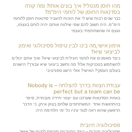
מהו חוסן מנטלי? איך בונים אותו? ומה קורה
בסדנאות החוסן של לוחמי הימ"מ?
כבר שנים רבות שיש לי את הזכות להעביר סדנאות חוסן ללוחמי
הימ"מ. היה חשוב להם שמי שילווה אותם יהיה לוחם בעצמו,
ועצם זה שהשתתפתי בעצמי
אימון אישי,מה בינו לבין טיפול פסיכולוגי ואימון
לביצועי שיא?
כיצד מאמנים את לוחמי העילית לביצועי שיא? ואיך אתם יכולים
להשתמש בטכניקות אלו? מה נחשב ביצועי שיא עבורך? הישגים
בעולם העסקי? האישי? אולי הישג ספורטיבי
עבודת הצוות בדרך להצלחה – Nobody is
perfect but a team can be
באחת הסדנאות שערכנו עם יוצאי יחידה מובחרת, סיפר
בהתרגשות אחד המשתתפים שלחם בצוק איתן, כי הדבר
הראשון שהוא ראה לנגד עיניו כל ימי הלחימה היה:
פסיכולוגיה חיובית
פסיכולוגיה חיובית – כיצד החיוביות תורמת לחיים של אושר,