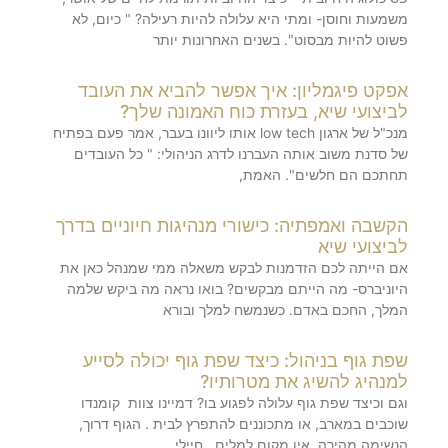
משמעות וחוסן- ומתי היא עלולה להיות רעילה? " כיום, לא
פשוט להיות מבסוט". בשנים האחרונות יותר
אפקט פיגמליון: איך אפשר להביא את העובד
לביצועי שיא, בעזרת כוח האמונה שלך?
מנכ"ל של ארגון low tech אותו ליוונו בעבר, אמר פעם בפתיח
של סדנת משוב אותה העברנו לדרג הניהולי: " כל העובדים
תחתכם הם חלשים". האמת,
הקשבה ואמפתיה: כישורי מנהיגות חיוניים בדרך
לביצועי שיא
אם הייתה לכם הזדמנות לבקש משאלה ממי שמנהל כאן את
היוניברס- מה הייתם מבקשים? בואו נראה מה ביקש שלמה
המלך, החכם באדם. כשנמשח למלך ובורא
שפת גוף בניהול: כיצד שפת גוף יכולה לסייע
למנהיג להשיג את מטרותיו?
וגם וכיצד שפת גוף עלולה לפגוע בו? דמיינו צוות קומנדו
שוכבים במארב, או מתכוננים להתפרץ לבית . הגוף דרוך,
הנשימה מהירה, אין מקום למלים. חיילי